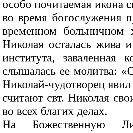
особо почитаемая икона св
ий
,
во время богослужения 
ый
временном больничном х
словлен
Николая осталась жива и
й.
института, заваленная 
ничном
слышалась ее молитва: «
Николай-чудотворец явил
аемая
считают свт. Николая св
во всех благих делах.
ая,
ая
На Божественную Ли