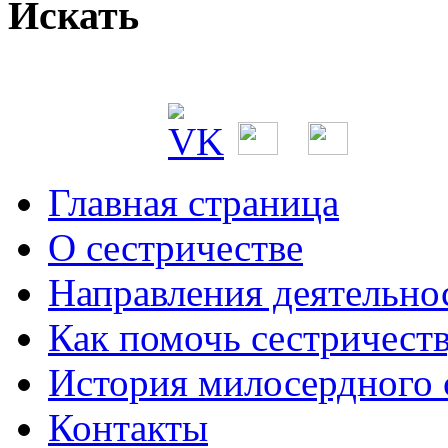
Искать
тольным
дником
.
ятитель
ай,
пископ
йских,
Главная страница
ворец,
авился
О сестричестве
Направления деятельно
кий
ник
Как помочь сестричест
й.
оянно
История милосердного
аясь
Контакты
твуя,