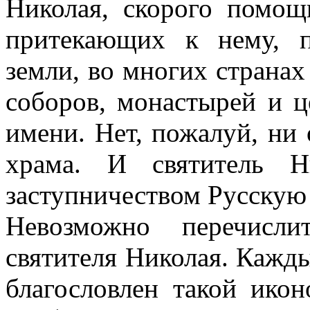
Николая, скорого помощ
.
притекающих к нему, п
тель
лай
земли, во многих странах
ляет
соборов, монастырей и ц
м
пничеством
имени. Нет, пожалуй, ни 
кую
.
храма. И святитель Н
евозможно
заступничеством Русскую
ислить
Невозможно перечисли
датные
ы
святителя Николая. Кажд
теля
ая.
благословлен такой ико
ый