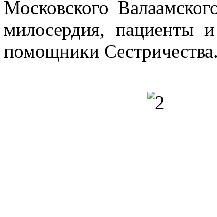
Московского Валаамског
милосердия, пациенты и
служения
помощники Сестричества
шении
трукций
енном
ничном
.
ой
лая
ась
едима