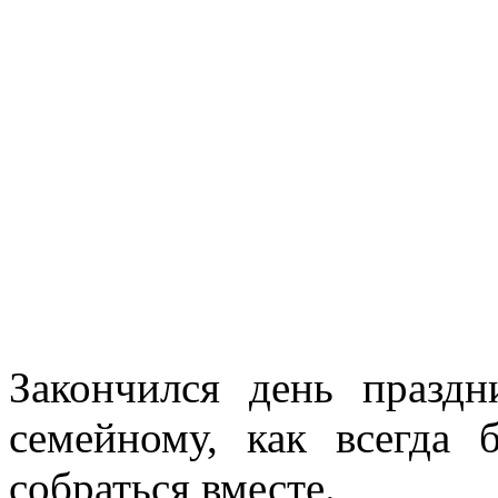
mg
5]
mg
6]
кончился
дничной
зой,
ному,
а
Закончился день праздн
т,
семейному, как всегда б
ам
собраться вместе.
ся