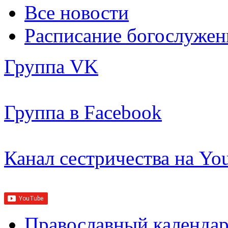
ывая
Все новости
станной
Расписание богослужен
ве,
Группа VK
и
лай
лял
Группа в Facebook
ое
сердие
мым,
Канал сестричества на Yo
дя
щь
ждущим.
Православный календар
стыню,