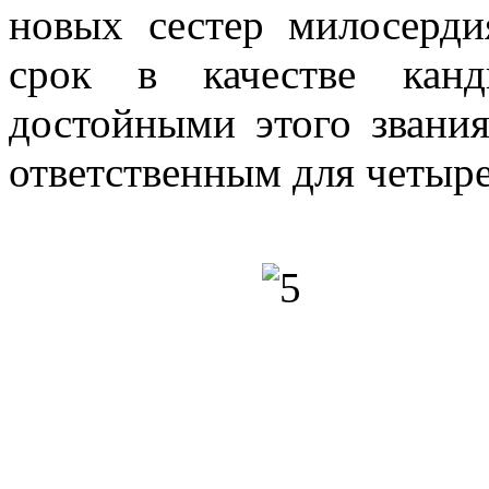
mg
2]
новых сестер милосерд
mg
3]
срок в качестве канд
mg
4]
достойными этого звани
радиционно
ответственным для четыре
ргией
ают
х
р
ердия,
едших
тательный