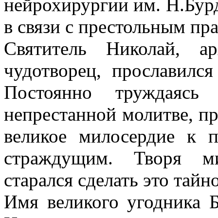
нейрохирургии им. Н.Бур
в связи с престольным пр
ество
Святитель Николай, а
ов,
стырей
чудотворец, прославилс
ей
Постоянно труждаясь
ящено
непрестанной молитве, пр
му
.
великое милосердие к 
уй,
страждущим. Творя ми
о
старался сделать это тайн
а
Имя великого угодника Б
ьского