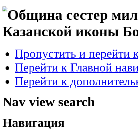
mg
1]
ря
ничном
Пропустить и перейти 
лая
Перейти к Главной нав
Перейти к дополнител
охирургии
денко
Nav view search
ялось
служение
Навигация