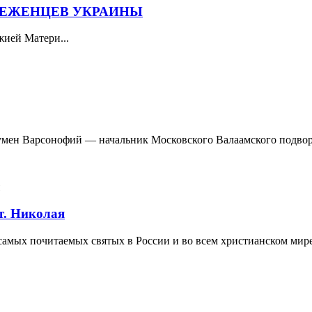
БЕЖЕНЦЕВ УКРАИНЫ
жией Матери...
гумен Варсонофий — начальник Московского Валаамского подворь
т. Николая
амых почитаемых святых в России и во всем христианском мире