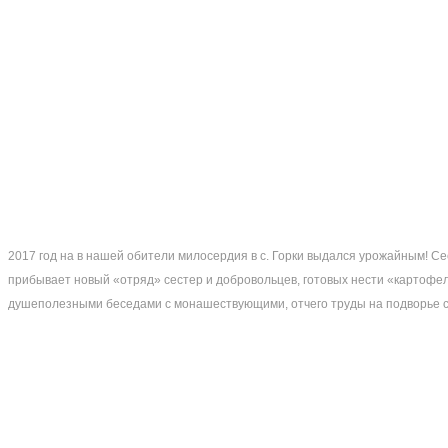
2017 год на в нашей обители милосердия в с. Горки выдался урожайным! С
прибывает новый «отряд» сестер и добровольцев, готовых нести «картофе
душеполезными беседами с монашествующими, отчего труды на подворье с