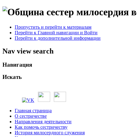
Пропустить и перейти к материалам
Перейти к Главной навигации и Войти
Перейти к дополнительной информации
Nav view search
Навигация
Искать
Главная страница
О сестричестве
Направления деятельности
Как помочь сестричеству
История милосердного служения