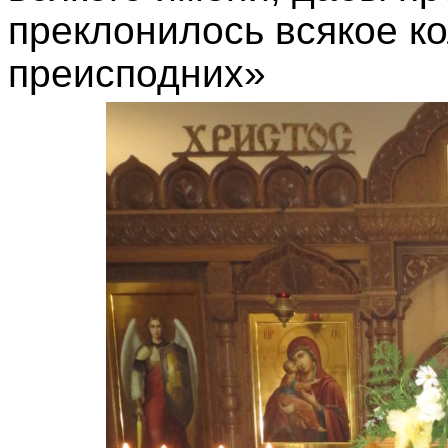
преклонилось всякое к
преисподних»