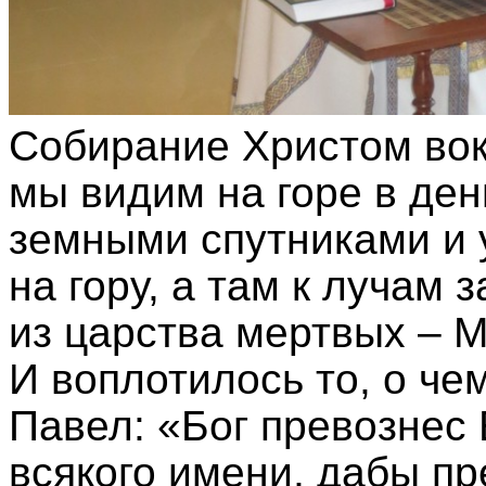
Собирание Христом вок
мы видим на горе в де
земными спутниками и 
на гору, а там к лучам
из царства мертвых – М
И воплотилось то, о че
Павел: «Бог превознес
всякого имени, дабы п