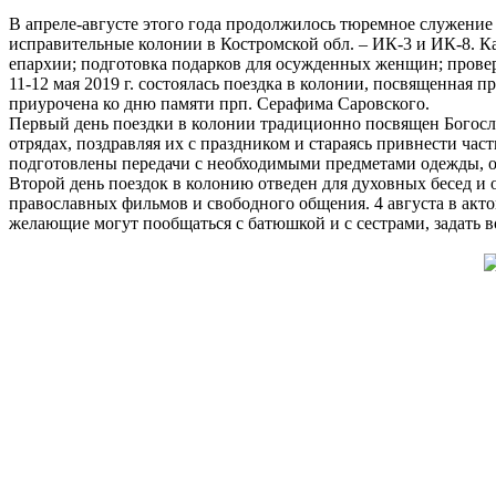
В апреле-августе этого года продолжилось тюремное служени
исправительные колонии в Костромской обл. – ИК-3 и ИК-8. К
епархии; подготовка подарков для осужденных женщин; провер
11-12 мая 2019 г. состоялась поездка в колонии, посвященная 
приурочена ко дню памяти прп. Серафима Саровского.
Первый день поездки в колонии традиционно посвящен Богосл
отрядах, поздравляя их с праздником и стараясь привнести ч
подготовлены передачи с необходимыми предметами одежды, о
Второй день поездок в колонию отведен для духовных бесед и
православных фильмов и свободного общения. 4 августа в акт
желающие могут пообщаться с батюшкой и с сестрами, задать