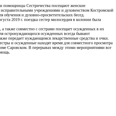
ы и помощницы Сестричества посещают женские
 с исправительными учреждениями и духовенством Костромской
я обучения и духовно-просветительских бесед.
густа 2019 г. поездка сестер милосердия в колонии была
а также совместно с сестрами посещает осужденных в их
. Для остронуждающихся осужденных всегда бывают
акже передает нуждающимся лекарственные средства и очки.
сестры и осужденные находят время для совместного просмотра
фиме Саровском. В перерывах между этими мероприятиями все
омощь.