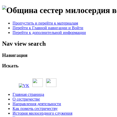
Пропустить и перейти к материалам
Перейти к Главной навигации и Войти
Перейти к дополнительной информации
Nav view search
Навигация
Искать
Главная страница
О сестричестве
Направления деятельности
Как помочь сестричеству
История милосердного служения