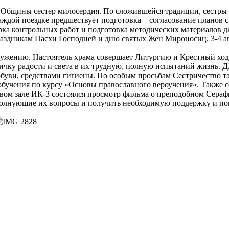
е Общины сестер милосердия. По сложившейся традиции, сестр
аждой поездке предшествует подготовка – согласование планов
ка контрольных работ и подготовка методических материалов дл
праздникам Пасхи Господней и дню святых Жен Мироносиц. 3-4 ав
ужению. Настоятель храма совершает Литургию и Крестный ход, 
астичку радости и света в их трудную, полную испытаний жизнь
буви, средствами гигиены. По особым просьбам Сестричество т
 обучения по курсу «Основы православного вероучения». Также 
овом зале ИК-3 состоялся просмотр фильма о преподобном Сера
 волнующие их вопросы и получить необходимую поддержку и п