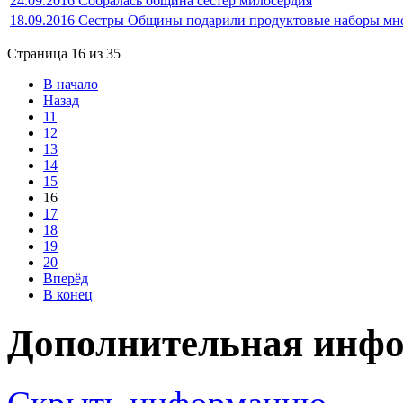
24.09.2016 Собралась община сестер милосердия
18.09.2016 Сестры Общины подарили продуктовые наборы м
Страница 16 из 35
В начало
Назад
11
12
13
14
15
16
17
18
19
20
Вперёд
В конец
Дополнительная инф