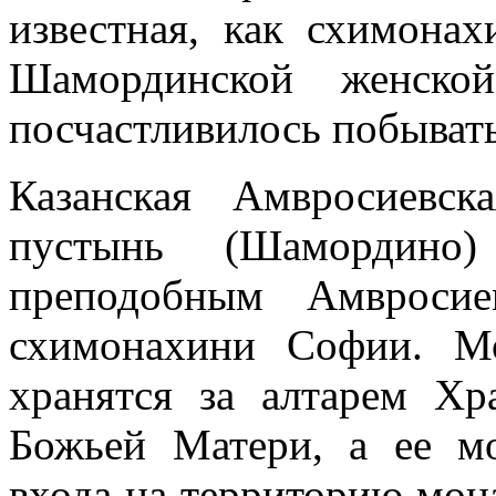
известная, как схимона
Шамординской женско
посчастливилось побывать
Казанская Амвросиевск
пустынь (Шамордино
преподобным Амвроси
схимонахини Софии. М
хранятся за алтарем Х
Божьей Матери, а ее мо
входа на территорию мон