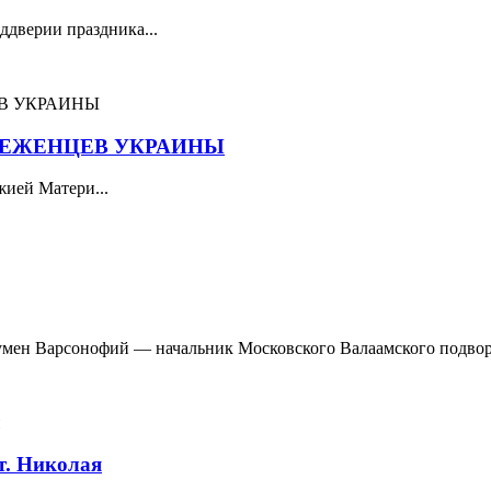
ддверии праздника...
БЕЖЕНЦЕВ УКРАИНЫ
жией Матери...
гумен Варсонофий — начальник Московского Валаамского подворь
т. Николая