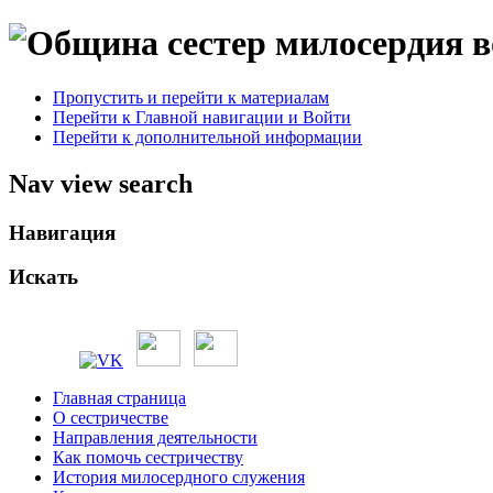
Пропустить и перейти к материалам
Перейти к Главной навигации и Войти
Перейти к дополнительной информации
Nav view search
Навигация
Искать
Главная страница
О сестричестве
Направления деятельности
Как помочь сестричеству
История милосердного служения